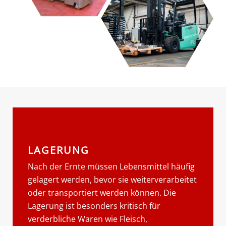
LAGERUNG
Nach der Ernte müssen Lebensmittel häufig
gelagert werden, bevor sie weiterverarbeitet
oder transportiert werden können. Die
Lagerung ist besonders kritisch für
verderbliche Waren wie Fleisch,