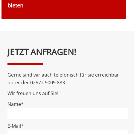
bieten
Bitte
JETZT ANFRAGEN!
lasse
dieses
Feld
Gerne sind wir auch telefonisch für sie erreichbar
leer.
unter der 02572 9009 883.
Wir freuen uns auf Sie!
Name*
E-Mail*