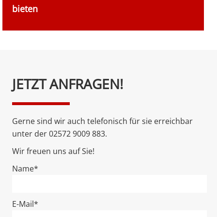
bieten
Bitte
JETZT ANFRAGEN!
lasse
dieses
Feld
Gerne sind wir auch telefonisch für sie erreichbar
leer.
unter der 02572 9009 883.
Wir freuen uns auf Sie!
Name*
E-Mail*