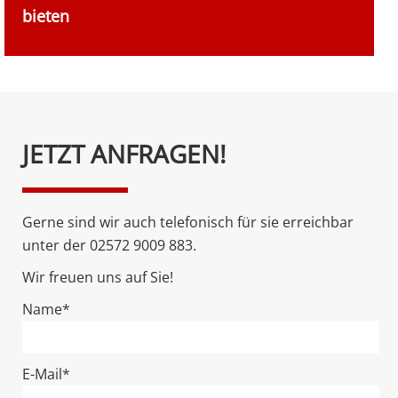
bieten
Bitte
JETZT ANFRAGEN!
lasse
dieses
Feld
Gerne sind wir auch telefonisch für sie erreichbar
leer.
unter der 02572 9009 883.
Wir freuen uns auf Sie!
Name*
E-Mail*