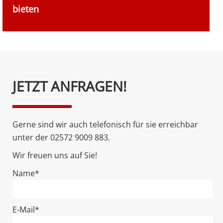
bieten
Bitte
JETZT ANFRAGEN!
lasse
dieses
Feld
Gerne sind wir auch telefonisch für sie erreichbar
leer.
unter der 02572 9009 883.
Wir freuen uns auf Sie!
Name*
E-Mail*