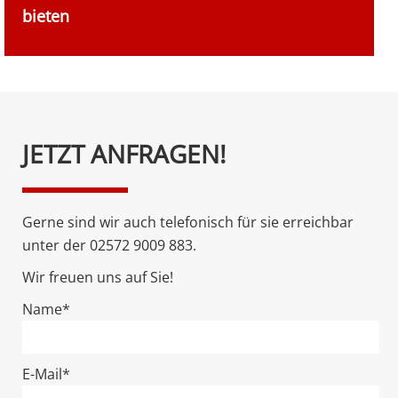
bieten
Bitte
JETZT ANFRAGEN!
lasse
dieses
Feld
Gerne sind wir auch telefonisch für sie erreichbar
leer.
unter der 02572 9009 883.
Wir freuen uns auf Sie!
Name*
E-Mail*