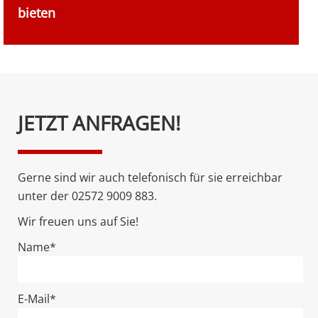
bieten
Bitte
JETZT ANFRAGEN!
lasse
dieses
Feld
Gerne sind wir auch telefonisch für sie erreichbar
leer.
unter der 02572 9009 883.
Wir freuen uns auf Sie!
Name*
E-Mail*