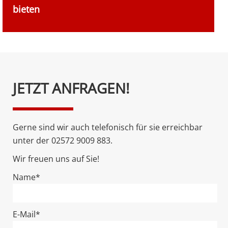
bieten
Bitte
JETZT ANFRAGEN!
lasse
dieses
Feld
Gerne sind wir auch telefonisch für sie erreichbar
leer.
unter der 02572 9009 883.
Wir freuen uns auf Sie!
Name*
E-Mail*