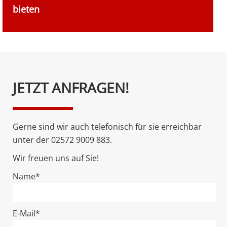
bieten
Bitte
JETZT ANFRAGEN!
lasse
dieses
Feld
Gerne sind wir auch telefonisch für sie erreichbar
leer.
unter der 02572 9009 883.
Wir freuen uns auf Sie!
Name*
E-Mail*