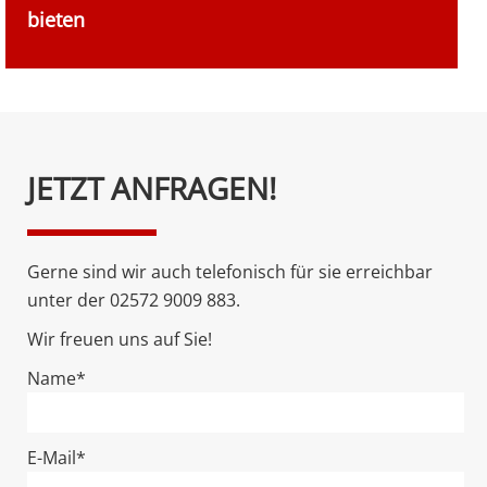
bieten
Bitte
JETZT ANFRAGEN!
lasse
dieses
Feld
Gerne sind wir auch telefonisch für sie erreichbar
leer.
unter der 02572 9009 883.
Wir freuen uns auf Sie!
Name*
E-Mail*